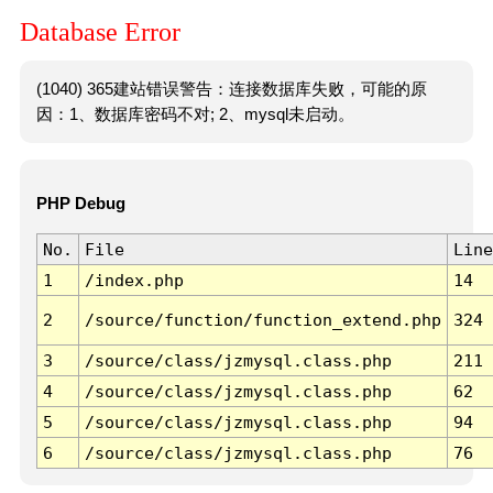
Database Error
(1040) 365建站错误警告：连接数据库失败，可能的原
因：1、数据库密码不对; 2、mysql未启动。
PHP Debug
No.
File
Line
1
/index.php
14
2
/source/function/function_extend.php
324
3
/source/class/jzmysql.class.php
211
4
/source/class/jzmysql.class.php
62
5
/source/class/jzmysql.class.php
94
6
/source/class/jzmysql.class.php
76