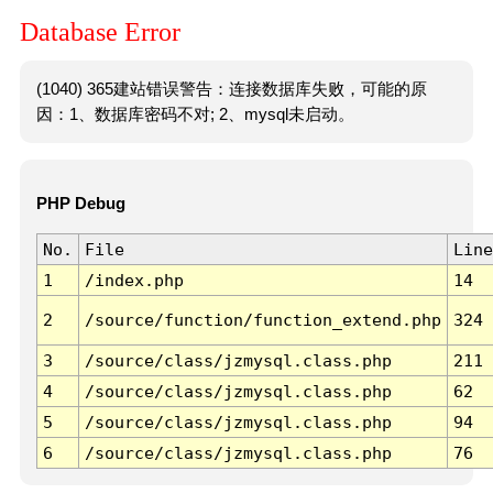
Database Error
(1040) 365建站错误警告：连接数据库失败，可能的原
因：1、数据库密码不对; 2、mysql未启动。
PHP Debug
No.
File
Line
1
/index.php
14
2
/source/function/function_extend.php
324
3
/source/class/jzmysql.class.php
211
4
/source/class/jzmysql.class.php
62
5
/source/class/jzmysql.class.php
94
6
/source/class/jzmysql.class.php
76