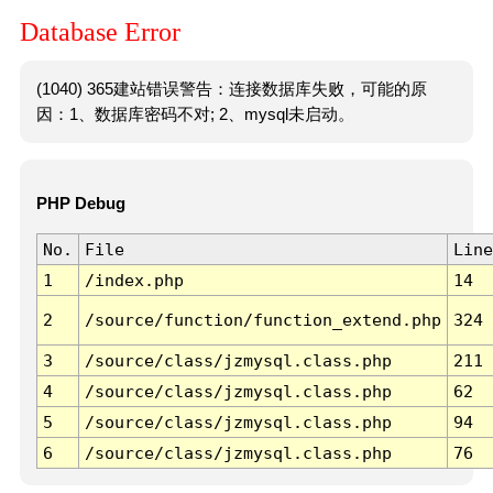
Database Error
(1040) 365建站错误警告：连接数据库失败，可能的原
因：1、数据库密码不对; 2、mysql未启动。
PHP Debug
No.
File
Line
1
/index.php
14
2
/source/function/function_extend.php
324
3
/source/class/jzmysql.class.php
211
4
/source/class/jzmysql.class.php
62
5
/source/class/jzmysql.class.php
94
6
/source/class/jzmysql.class.php
76