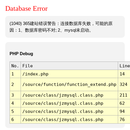
Database Error
(1040) 365建站错误警告：连接数据库失败，可能的原
因：1、数据库密码不对; 2、mysql未启动。
PHP Debug
No.
File
Line
1
/index.php
14
2
/source/function/function_extend.php
324
3
/source/class/jzmysql.class.php
211
4
/source/class/jzmysql.class.php
62
5
/source/class/jzmysql.class.php
94
6
/source/class/jzmysql.class.php
76