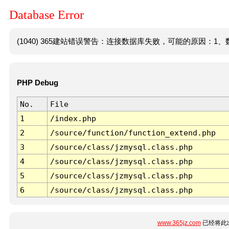
Database Error
(1040) 365建站错误警告：连接数据库失败，可能的原因：1、数
PHP Debug
No.
File
1
/index.php
2
/source/function/function_extend.php
3
/source/class/jzmysql.class.php
4
/source/class/jzmysql.class.php
5
/source/class/jzmysql.class.php
6
/source/class/jzmysql.class.php
www.365jz.com
已经将此