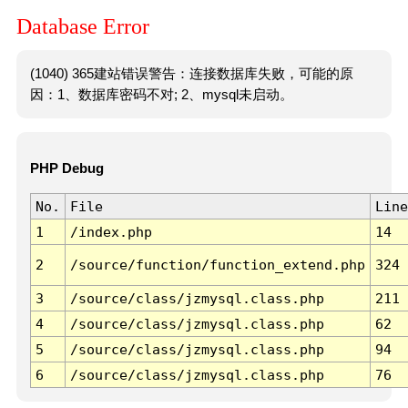
Database Error
(1040) 365建站错误警告：连接数据库失败，可能的原
因：1、数据库密码不对; 2、mysql未启动。
PHP Debug
No.
File
Line
1
/index.php
14
2
/source/function/function_extend.php
324
3
/source/class/jzmysql.class.php
211
4
/source/class/jzmysql.class.php
62
5
/source/class/jzmysql.class.php
94
6
/source/class/jzmysql.class.php
76