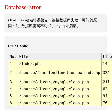
Database Error
(1040) 365建站错误警告：连接数据库失败，可能的原
因：1、数据库密码不对; 2、mysql未启动。
PHP Debug
No.
File
Line
1
/index.php
14
2
/source/function/function_extend.php
324
3
/source/class/jzmysql.class.php
211
4
/source/class/jzmysql.class.php
62
5
/source/class/jzmysql.class.php
94
6
/source/class/jzmysql.class.php
76