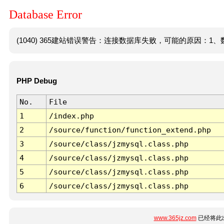
Database Error
(1040) 365建站错误警告：连接数据库失败，可能的原因：1、数
PHP Debug
No.
File
1
/index.php
2
/source/function/function_extend.php
3
/source/class/jzmysql.class.php
4
/source/class/jzmysql.class.php
5
/source/class/jzmysql.class.php
6
/source/class/jzmysql.class.php
www.365jz.com
已经将此