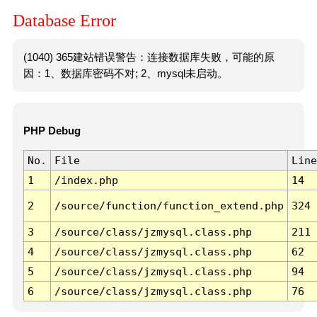
Database Error
(1040) 365建站错误警告：连接数据库失败，可能的原
因：1、数据库密码不对; 2、mysql未启动。
PHP Debug
No.
File
Line
1
/index.php
14
2
/source/function/function_extend.php
324
3
/source/class/jzmysql.class.php
211
4
/source/class/jzmysql.class.php
62
5
/source/class/jzmysql.class.php
94
6
/source/class/jzmysql.class.php
76