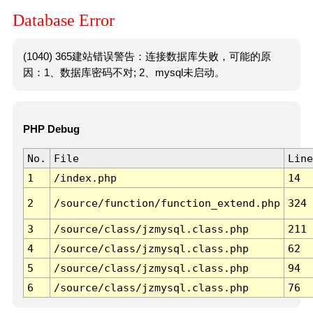
Database Error
(1040) 365建站错误警告：连接数据库失败，可能的原
因：1、数据库密码不对; 2、mysql未启动。
PHP Debug
No.
File
Line
1
/index.php
14
2
/source/function/function_extend.php
324
3
/source/class/jzmysql.class.php
211
4
/source/class/jzmysql.class.php
62
5
/source/class/jzmysql.class.php
94
6
/source/class/jzmysql.class.php
76