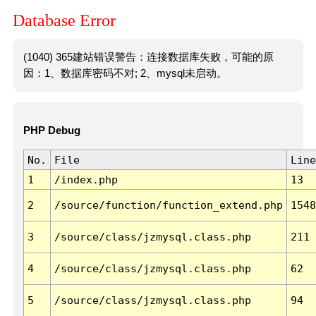
Database Error
(1040) 365建站错误警告：连接数据库失败，可能的原
因：1、数据库密码不对; 2、mysql未启动。
PHP Debug
No.
File
Line
1
/index.php
13
2
/source/function/function_extend.php
1548
3
/source/class/jzmysql.class.php
211
4
/source/class/jzmysql.class.php
62
5
/source/class/jzmysql.class.php
94