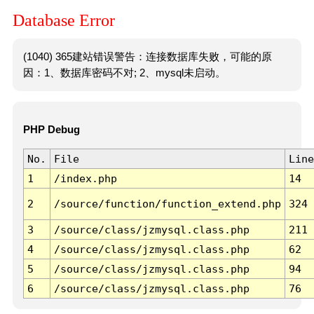
Database Error
(1040) 365建站错误警告：连接数据库失败，可能的原
因：1、数据库密码不对; 2、mysql未启动。
PHP Debug
No.
File
Line
1
/index.php
14
2
/source/function/function_extend.php
324
3
/source/class/jzmysql.class.php
211
4
/source/class/jzmysql.class.php
62
5
/source/class/jzmysql.class.php
94
6
/source/class/jzmysql.class.php
76