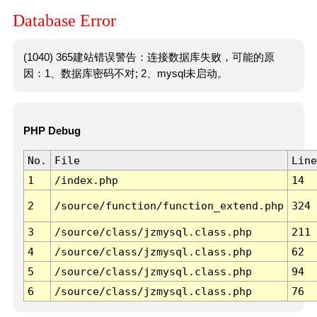
Database Error
(1040) 365建站错误警告：连接数据库失败，可能的原
因：1、数据库密码不对; 2、mysql未启动。
PHP Debug
No.
File
Line
1
/index.php
14
2
/source/function/function_extend.php
324
3
/source/class/jzmysql.class.php
211
4
/source/class/jzmysql.class.php
62
5
/source/class/jzmysql.class.php
94
6
/source/class/jzmysql.class.php
76