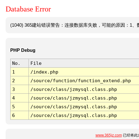
Database Error
(1040) 365建站错误警告：连接数据库失败，可能的原因：1、数
PHP Debug
No.
File
1
/index.php
2
/source/function/function_extend.php
3
/source/class/jzmysql.class.php
4
/source/class/jzmysql.class.php
5
/source/class/jzmysql.class.php
6
/source/class/jzmysql.class.php
www.365jz.com
已经将此