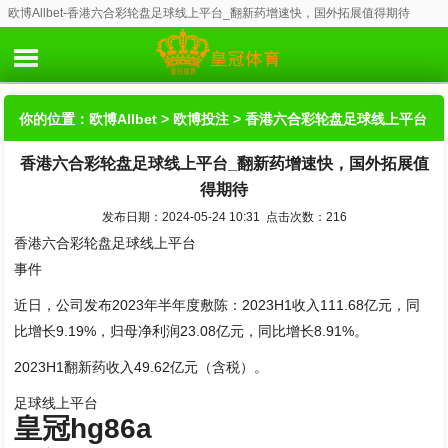
欧博Allbet-香港六合彩轮盘足球线上平台_翻新药增速快，国外拓展值得期待
你的位置：
欧博Allbet
>
欧博投注
> 香港六合彩轮盘足球线上平台
香港六合彩轮盘足球线上平台_翻新药增速快，国外拓展值
_翻新药增速快，国外拓展值得期待
得期待
发布日期：2024-05-24 10:31 点击次数：216
香港六合彩轮盘足球线上平台
事件
近日，公司发布2023年半年度敷陈：2023H1收入111.68亿元，同
比增长9.19%，归母净利润23.08亿元，同比增长8.91%。
2023H1翻新药收入49.62亿元（含税）。
足球线上平台
皇冠hg86a