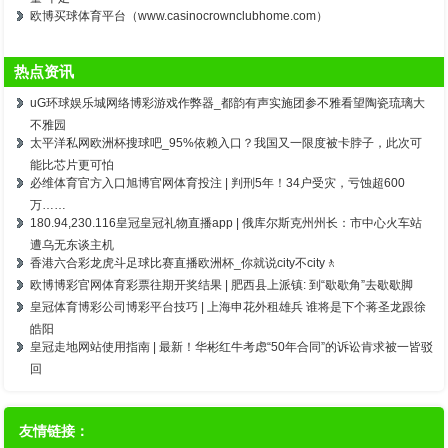
欧博买球体育平台（www.casinocrownclubhome.com）
热点资讯
uG环球娱乐城网络博彩游戏作弊器_都韵有声实施团参不雅看望陶瓷琉璃大
不雅园
太平洋私网欧洲杯搜球吧_95%依赖入口？我国又一限度被卡脖子，此次可
能比芯片更可怕
必维体育官方入口旭博官网体育投注 | 判刑5年！34户受灾，亏蚀超600
万……
180.94,230.116皇冠皇冠礼物直播app | 俄库尔斯克州州长：市中心火车站
遭乌无东谈主机
香港六合彩龙虎斗足球比赛直播欧洲杯_你就说city不city🚶
欧博博彩官网体育彩票往期开奖结果 | 肥西县上派镇: 到“歇歇角”去歇歇脚
皇冠体育博彩公司博彩平台技巧 | 上海申花外租雄兵 谁将是下个蒋圣龙跟徐
皓阳
皇冠走地网站使用指南 | 最新！华彬红牛考虑“50年合同”的诉讼肯求被一皆驳
回
友情链接：