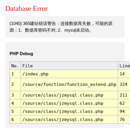
Database Error
(1040) 365建站错误警告：连接数据库失败，可能的原
因：1、数据库密码不对; 2、mysql未启动。
PHP Debug
No.
File
Line
1
/index.php
14
2
/source/function/function_extend.php
324
3
/source/class/jzmysql.class.php
211
4
/source/class/jzmysql.class.php
62
5
/source/class/jzmysql.class.php
94
6
/source/class/jzmysql.class.php
76