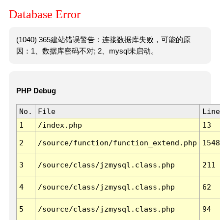
Database Error
(1040) 365建站错误警告：连接数据库失败，可能的原
因：1、数据库密码不对; 2、mysql未启动。
PHP Debug
No.
File
Line
1
/index.php
13
2
/source/function/function_extend.php
1548
3
/source/class/jzmysql.class.php
211
4
/source/class/jzmysql.class.php
62
5
/source/class/jzmysql.class.php
94