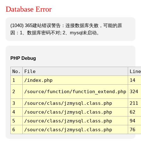
Database Error
(1040) 365建站错误警告：连接数据库失败，可能的原
因：1、数据库密码不对; 2、mysql未启动。
PHP Debug
No.
File
Line
1
/index.php
14
2
/source/function/function_extend.php
324
3
/source/class/jzmysql.class.php
211
4
/source/class/jzmysql.class.php
62
5
/source/class/jzmysql.class.php
94
6
/source/class/jzmysql.class.php
76