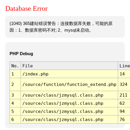
Database Error
(1040) 365建站错误警告：连接数据库失败，可能的原
因：1、数据库密码不对; 2、mysql未启动。
PHP Debug
No.
File
Line
1
/index.php
14
2
/source/function/function_extend.php
324
3
/source/class/jzmysql.class.php
211
4
/source/class/jzmysql.class.php
62
5
/source/class/jzmysql.class.php
94
6
/source/class/jzmysql.class.php
76