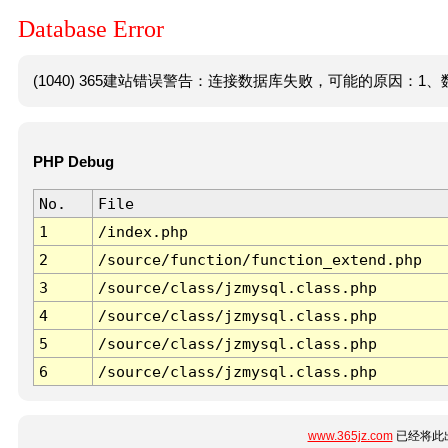
Database Error
(1040) 365建站错误警告：连接数据库失败，可能的原因：1、数
PHP Debug
No.
File
1
/index.php
2
/source/function/function_extend.php
3
/source/class/jzmysql.class.php
4
/source/class/jzmysql.class.php
5
/source/class/jzmysql.class.php
6
/source/class/jzmysql.class.php
www.365jz.com
已经将此