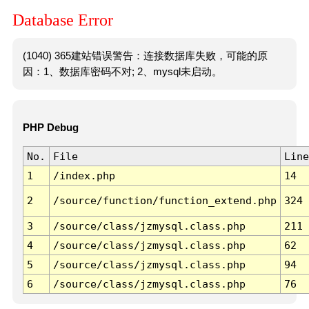
Database Error
(1040) 365建站错误警告：连接数据库失败，可能的原
因：1、数据库密码不对; 2、mysql未启动。
PHP Debug
No.
File
Line
1
/index.php
14
2
/source/function/function_extend.php
324
3
/source/class/jzmysql.class.php
211
4
/source/class/jzmysql.class.php
62
5
/source/class/jzmysql.class.php
94
6
/source/class/jzmysql.class.php
76