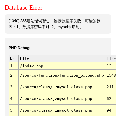
Database Error
(1040) 365建站错误警告：连接数据库失败，可能的原
因：1、数据库密码不对; 2、mysql未启动。
PHP Debug
No.
File
Line
1
/index.php
13
2
/source/function/function_extend.php
1548
3
/source/class/jzmysql.class.php
211
4
/source/class/jzmysql.class.php
62
5
/source/class/jzmysql.class.php
94