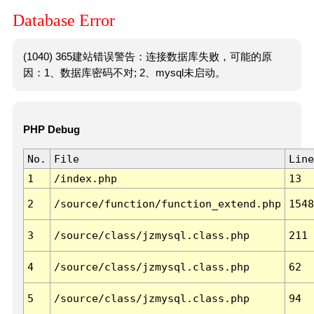
Database Error
(1040) 365建站错误警告：连接数据库失败，可能的原
因：1、数据库密码不对; 2、mysql未启动。
PHP Debug
No.
File
Line
1
/index.php
13
2
/source/function/function_extend.php
1548
3
/source/class/jzmysql.class.php
211
4
/source/class/jzmysql.class.php
62
5
/source/class/jzmysql.class.php
94