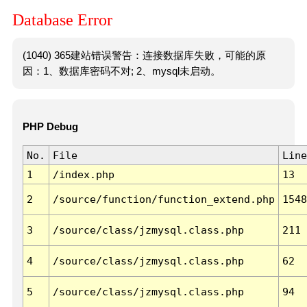
Database Error
(1040) 365建站错误警告：连接数据库失败，可能的原
因：1、数据库密码不对; 2、mysql未启动。
PHP Debug
No.
File
Line
1
/index.php
13
2
/source/function/function_extend.php
1548
3
/source/class/jzmysql.class.php
211
4
/source/class/jzmysql.class.php
62
5
/source/class/jzmysql.class.php
94