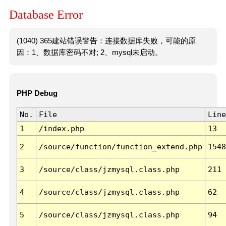
Database Error
(1040) 365建站错误警告：连接数据库失败，可能的原
因：1、数据库密码不对; 2、mysql未启动。
PHP Debug
No.
File
Line
1
/index.php
13
2
/source/function/function_extend.php
1548
3
/source/class/jzmysql.class.php
211
4
/source/class/jzmysql.class.php
62
5
/source/class/jzmysql.class.php
94