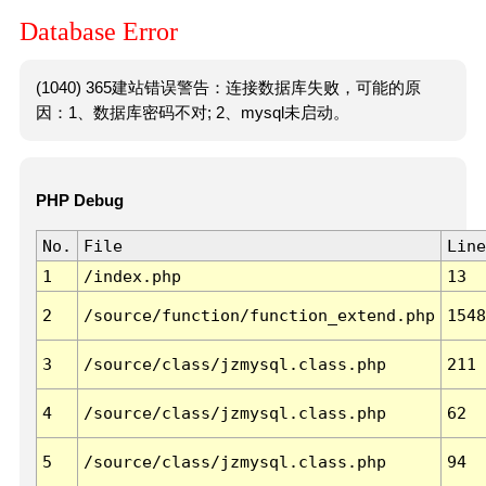
Database Error
(1040) 365建站错误警告：连接数据库失败，可能的原
因：1、数据库密码不对; 2、mysql未启动。
PHP Debug
No.
File
Line
1
/index.php
13
2
/source/function/function_extend.php
1548
3
/source/class/jzmysql.class.php
211
4
/source/class/jzmysql.class.php
62
5
/source/class/jzmysql.class.php
94