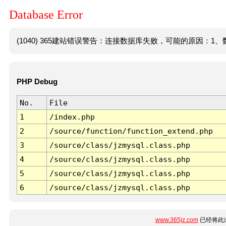
Database Error
(1040) 365建站错误警告：连接数据库失败，可能的原因：1、数
PHP Debug
No.
File
1
/index.php
2
/source/function/function_extend.php
3
/source/class/jzmysql.class.php
4
/source/class/jzmysql.class.php
5
/source/class/jzmysql.class.php
6
/source/class/jzmysql.class.php
www.365jz.com
已经将此