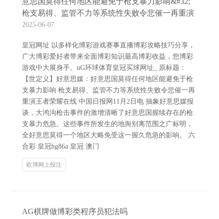
意思国莫得任何地区能避免于枪支暴力影响&#32;
枪支易得、监管不力等系统性失败令悲催一再重演
2025-06-07
皇冠网址 以多样化博彩游戏赛事直播博彩攻略技巧分享，
广大博彩爱好者带来全面博彩知识最高博彩收益，您博彩
游戏中大展身手。uG环球体育皇冠买球网址_ 原标题：
【世定义】好意思媒：好意思国莫得任何地区能避免于枪
支暴力影响 枪支易得、监管不力等系统性失败令悲催一再
重演王者荣耀在线 中国日报网11月2日电 抽象好意思媒报
谈，大鸿沟枪击事件的激增清晰了好意思国握续存在的枪
支暴力危急。这些事件所发生的地舆别离范围之广标明，
全好意思莫得一个地区大略免受这一握久危急的影响。 六
合彩 皇冠hg86a 皇冠 澳门
欧博网上投注
AG棋牌做博彩类程序员犯法吗