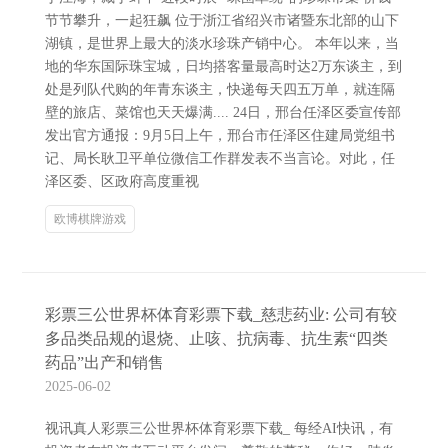
节节攀升，一起狂飙 位于浙江省绍兴市诸暨东北部的山下
湖镇，是世界上最大的淡水珍珠产销中心。 本年以来，当
地的华东国际珠宝城，日均搭客量最高时达2万东谈主，到
处是列队代购的年青东谈主，快递每天四五万单，就连隔
壁的旅店、菜馆也天天爆满.... 24日，邢台任泽区委宣传部
发出官方通报：9月5日上午，邢台市任泽区住建局党组书
记、局长耿卫平单位微信工作群发表不当言论。对此，任
泽区委、区政府高度重视
欧博棋牌游戏
彩票三公世界杯体育彩票下载_慈悲药业: 公司有较
多品类品规的退烧、止咳、抗病毒、抗生素“四类
药品”出产和销售
2025-06-02
视讯真人彩票三公世界杯体育彩票下载_ 每经AI快讯，有