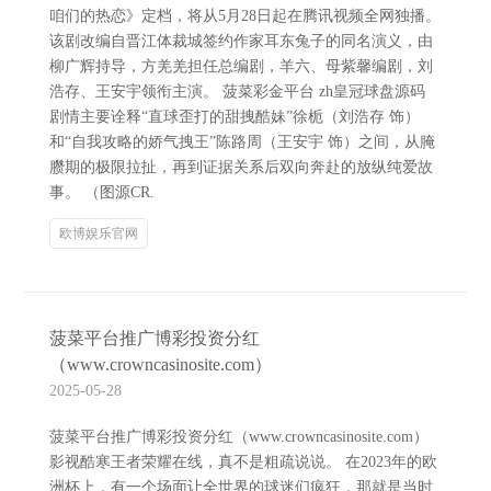
咱们的热恋》定档，将从5月28日起在腾讯视频全网独播。
该剧改编自晋江体裁城签约作家耳东兔子的同名演义，由
柳广辉持导，方羌羌担任总编剧，羊六、母紫馨编剧，刘
浩存、王安宇领衔主演。 菠菜彩金平台 zh皇冠球盘源码
剧情主要诠释“直球歪打的甜拽酷妹”徐栀（刘浩存 饰）
和“自我攻略的娇气拽王”陈路周（王安宇 饰）之间，从腌
臜期的极限拉扯，再到证据关系后双向奔赴的放纵纯爱故
事。 （图源CR.
欧博娱乐官网
菠菜平台推广博彩投资分红
（www.crowncasinosite.com）
2025-05-28
菠菜平台推广博彩投资分红（www.crowncasinosite.com）
影视酷寒王者荣耀在线，真不是粗疏说说。 在2023年的欧
洲杯上，有一个场面让全世界的球迷们疯狂，那就是当时