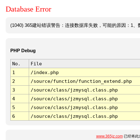
Database Error
(1040) 365建站错误警告：连接数据库失败，可能的原因：1、数
PHP Debug
No.
File
1
/index.php
2
/source/function/function_extend.php
3
/source/class/jzmysql.class.php
4
/source/class/jzmysql.class.php
5
/source/class/jzmysql.class.php
6
/source/class/jzmysql.class.php
www.365jz.com
已经将此