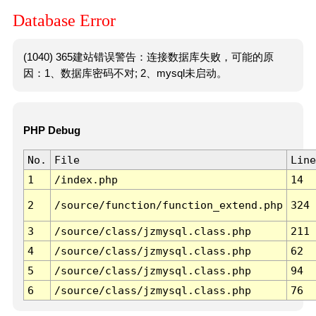
Database Error
(1040) 365建站错误警告：连接数据库失败，可能的原
因：1、数据库密码不对; 2、mysql未启动。
PHP Debug
No.
File
Line
1
/index.php
14
2
/source/function/function_extend.php
324
3
/source/class/jzmysql.class.php
211
4
/source/class/jzmysql.class.php
62
5
/source/class/jzmysql.class.php
94
6
/source/class/jzmysql.class.php
76