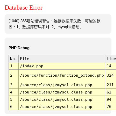
Database Error
(1040) 365建站错误警告：连接数据库失败，可能的原
因：1、数据库密码不对; 2、mysql未启动。
PHP Debug
No.
File
Line
1
/index.php
14
2
/source/function/function_extend.php
324
3
/source/class/jzmysql.class.php
211
4
/source/class/jzmysql.class.php
62
5
/source/class/jzmysql.class.php
94
6
/source/class/jzmysql.class.php
76