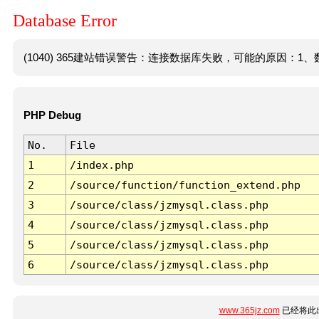
Database Error
(1040) 365建站错误警告：连接数据库失败，可能的原因：1、数
PHP Debug
No.
File
1
/index.php
2
/source/function/function_extend.php
3
/source/class/jzmysql.class.php
4
/source/class/jzmysql.class.php
5
/source/class/jzmysql.class.php
6
/source/class/jzmysql.class.php
www.365jz.com
已经将此