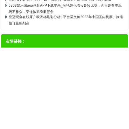
6868娱乐城aoa体育APP下载苹果_吴艳妮化浓妆参预比赛，直言是尊重现
场不雅众，穿连体紧身服惹争
皇冠现金在线开户欧洲杯足彩分析 | 平台呈文称2023年中国国内机票、旅馆
预订量编削高
友情链接：