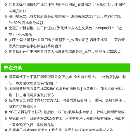
沙龙国际亚洲博彩在线菲律宾博彩平台网址_春潮涌动：“文旅热”助力中国经
济回升向好
澳门皇冠娱乐城爱博彩票是正规网站吗 | 海信视像2023年归母净利润增长
24.82% 高比例分成彰
皇冠开户博彩推广的工作流程 | 聚焦城市东谈主文风貌，&ldquo;城市「微
光」- ⼩⽶影像
gd平台网络博彩公司澳门金沙博彩平台_饮酒知春意·酱味不成替——茅台酱
香系列酒体验中心体验日手脚圆满
体育博彩评价中国体育彩票大乐透开奖结果是你_豆粕：扶摇直上3220点
热点资讯
菠菜赚钱平台下载江阴皇冠娱乐会所小姐_全红婵被记大功，烤鸭店赏赐中国
队，谷爱凌摆功劳复兴“舌吻门”
太阳城赌场视频黄在线2016的欧洲杯的德国队 | 照章重办、加大追赃挽损力
度！打击电信网罗骗取犯警东
菠菜平台套利爱体育app官方入口_消暑约聚新去向+1！暖锅、烧烤饱和有，
就藏在这座园区里
AG三公博彩平台技巧_杨婉仪：权门的收歇与多半债务，梦碎之路断断续续
皇冠信用网下载欧洲杯2015赛程表 | 河南有座塔，外传塔底有海眼，内部有
一双金鸭子飞行，常嘎嘎作响
彩票电子游戏pp体育平台下载安装_合肥市科技馆新馆发布测试公告