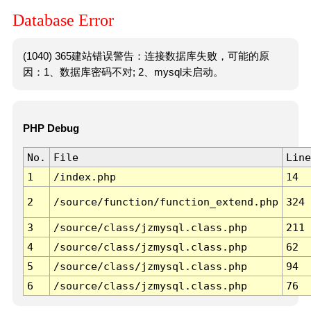
Database Error
(1040) 365建站错误警告：连接数据库失败，可能的原
因：1、数据库密码不对; 2、mysql未启动。
PHP Debug
No.
File
Line
1
/index.php
14
2
/source/function/function_extend.php
324
3
/source/class/jzmysql.class.php
211
4
/source/class/jzmysql.class.php
62
5
/source/class/jzmysql.class.php
94
6
/source/class/jzmysql.class.php
76