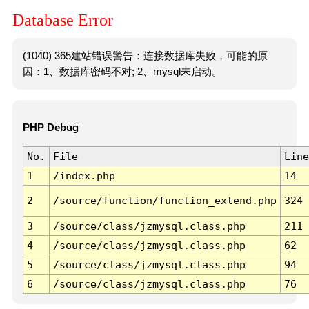
Database Error
(1040) 365建站错误警告：连接数据库失败，可能的原
因：1、数据库密码不对; 2、mysql未启动。
PHP Debug
No.
File
Line
1
/index.php
14
2
/source/function/function_extend.php
324
3
/source/class/jzmysql.class.php
211
4
/source/class/jzmysql.class.php
62
5
/source/class/jzmysql.class.php
94
6
/source/class/jzmysql.class.php
76