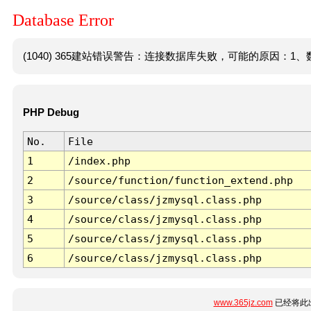
Database Error
(1040) 365建站错误警告：连接数据库失败，可能的原因：1、数
PHP Debug
No.
File
1
/index.php
2
/source/function/function_extend.php
3
/source/class/jzmysql.class.php
4
/source/class/jzmysql.class.php
5
/source/class/jzmysql.class.php
6
/source/class/jzmysql.class.php
www.365jz.com
已经将此