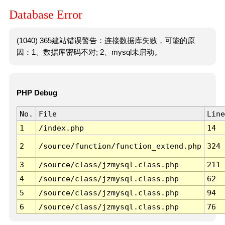
Database Error
(1040) 365建站错误警告：连接数据库失败，可能的原
因：1、数据库密码不对; 2、mysql未启动。
PHP Debug
No.
File
Line
1
/index.php
14
2
/source/function/function_extend.php
324
3
/source/class/jzmysql.class.php
211
4
/source/class/jzmysql.class.php
62
5
/source/class/jzmysql.class.php
94
6
/source/class/jzmysql.class.php
76