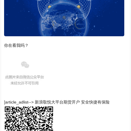
你在看我吗？
]article_adlist--> 新浪取悦大平台期货开户 安全快捷有保险