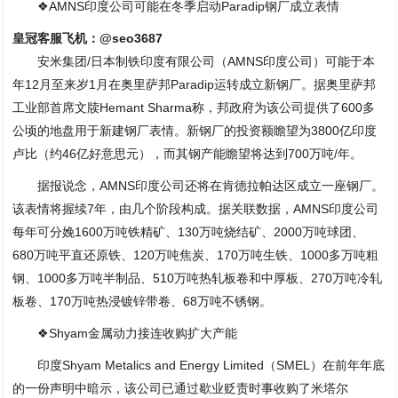
❖AMNS印度公司可能在冬季启动Paradip钢厂成立表情
皇冠客服飞机：@seo3687
安米集团/日本制铁印度有限公司（AMNS印度公司）可能于本
年12月至来岁1月在奥里萨邦Paradip运转成立新钢厂。据奥里萨邦
工业部首席文牍Hemant Sharma称，邦政府为该公司提供了600多
公顷的地盘用于新建钢厂表情。新钢厂的投资额瞻望为3800亿印度
卢比（约46亿好意思元），而其钢产能瞻望将达到700万吨/年。
据报说念，AMNS印度公司还将在肯德拉帕达区成立一座钢厂。
该表情将握续7年，由几个阶段构成。据关联数据，AMNS印度公司
每年可分娩1600万吨铁精矿、130万吨烧结矿、2000万吨球团、
680万吨平直还原铁、120万吨焦炭、170万吨生铁、1000多万吨粗
钢、1000多万吨半制品、510万吨热轧板卷和中厚板、270万吨冷轧
板卷、170万吨热浸镀锌带卷、68万吨不锈钢。
❖Shyam金属动力接连收购扩大产能
印度Shyam Metalics and Energy Limited（SMEL）在前年年底
的一份声明中暗示，该公司已通过歇业贬责时事收购了米塔尔