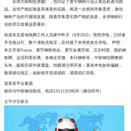
全球大限制投资建厂，也印证了寰宇钢铁行业正靠近机遇与挑
战。这些产能彭胀盘算推算的实践，将进一步悠闲市集需求，激动
钢铁产业的可握续发展。跟着市集需乞降产能的加多，全球钢铁行
业的翌日发展远景看好。
前述东北某地电网工作人员家中昨天（9月25日）突然停电，已经备
齐充电台灯、数个满电充电宝，应对接下来突然发生停电。 声明：
本文开首Focus、寰宇钢铁协会、寰宇金属导报、汉文时报、我的钢
铁网、达涅利零距离、各钢企官微、本日钢铁等，中联钢信网整剃
头布，版权归原作家通盘。转载请注明开首；著述本色如有偏颇，
敬请诸位指正；如标错开首或侵权，请跟咱们关联。
菠菜老平台集团
接待与中联钢信取悦，电话13111333828（微信同号）
太平洋百家乐