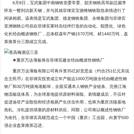
6月8日，宝武集团中南钢铁党委常委、韶关钢铁高等副总裁李
怀东一瞥到访新天钢，并与其就菲律宾宝德锋钢铁取悦表情进行了
闲谈相易。该表情是宝武集团、德龙钢铁集团、永锋集团与菲律宾
亚洲钢铁公司拟在菲律宾莱特岛结伴打造的自动化、聪慧化、绿色
化长经由概述钢铁厂，总体权谋年产钢1570万吨、材1440万吨，盘
算推算分三期成立完成。
❖重庆万达薄板将在菲律宾建全经由概述性钢铁厂
重庆万达薄板有限公司将斥资35亿好意思金（约合251亿元东说
念主民币）在菲律宾投资成立年产能达1000万吨级全经由概述性钢
铁厂和30万吨级海港船埠，全面买通本人钢铁产业链条、完善江海
物流输送体系，为全球基地提供原材料保险。表情建成后，不仅对
促进渝菲产业取悦和经济相易产生伏击作用，也将为重庆涪陵基地
热轧、冷轧提供填塞的原材料供应。同期，公司将以概述性钢铁厂
为依托，在菲律宾高模范成立一个中国（重庆）工业园，向寰宇500
强企业盘算推算迈进。