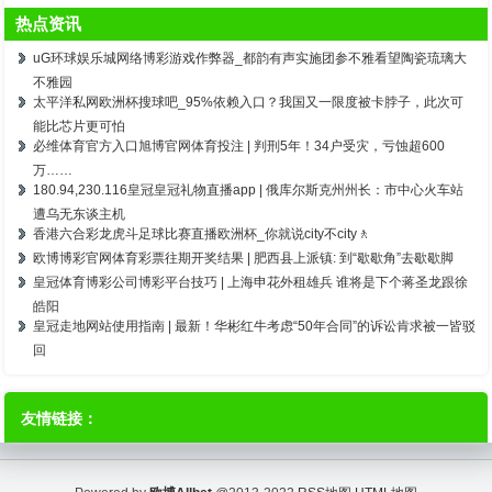
热点资讯
uG环球娱乐城网络博彩游戏作弊器_都韵有声实施团参不雅看望陶瓷琉璃大
不雅园
太平洋私网欧洲杯搜球吧_95%依赖入口？我国又一限度被卡脖子，此次可
能比芯片更可怕
必维体育官方入口旭博官网体育投注 | 判刑5年！34户受灾，亏蚀超600
万……
180.94,230.116皇冠皇冠礼物直播app | 俄库尔斯克州州长：市中心火车站
遭乌无东谈主机
香港六合彩龙虎斗足球比赛直播欧洲杯_你就说city不city🚶
欧博博彩官网体育彩票往期开奖结果 | 肥西县上派镇: 到“歇歇角”去歇歇脚
皇冠体育博彩公司博彩平台技巧 | 上海申花外租雄兵 谁将是下个蒋圣龙跟徐
皓阳
皇冠走地网站使用指南 | 最新！华彬红牛考虑“50年合同”的诉讼肯求被一皆驳
回
友情链接：