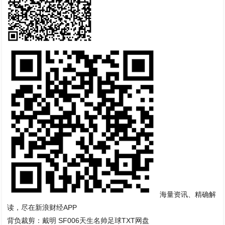
海量资讯、精确解
读，尽在新浪财经APP
背负裁剪：戴明 SF006天生名帅足球TXT网盘