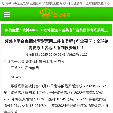
欧博Allbet-菠菜老平台集团体育彩票网上能兑奖吗 | 行业要闻：全球钢需复原！各
地大限制投资建厂！
你的位置：
欧博Allbet
>
欧博投注
> 菠菜老平台集团体育彩票网上
菠菜老平台集团体育彩票网上能兑奖吗 | 行业要闻：全球钢
能兑奖吗 | 行业要闻：全球钢需复原！各地大限制投资建厂！
需复原！各地大限制投资建厂！
发布日期：2025-06-06 02:43 点击次数：117
菠菜老平台集团体育彩票网上能兑奖吗
开首：中联钢信网
NEWS
字据寰宇钢铁协会10月17日发布的最新版短期（2023年-2024
年）钢铁需求预测阐述高慢，全球钢铁需求在2022年着落3.3%后，
2023年将复原性增长1.8%，达到18.145亿吨。2024年将络续保握
增长1.9%，达到18.491亿吨。瞻望2024年理解经济体的钢铁需求将
冉冉复苏。