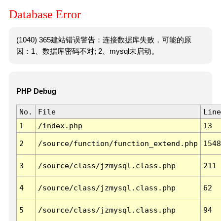
Database Error
(1040) 365建站错误警告：连接数据库失败，可能的原
因：1、数据库密码不对; 2、mysql未启动。
PHP Debug
No.
File
Line
1
/index.php
13
2
/source/function/function_extend.php
1548
3
/source/class/jzmysql.class.php
211
4
/source/class/jzmysql.class.php
62
5
/source/class/jzmysql.class.php
94