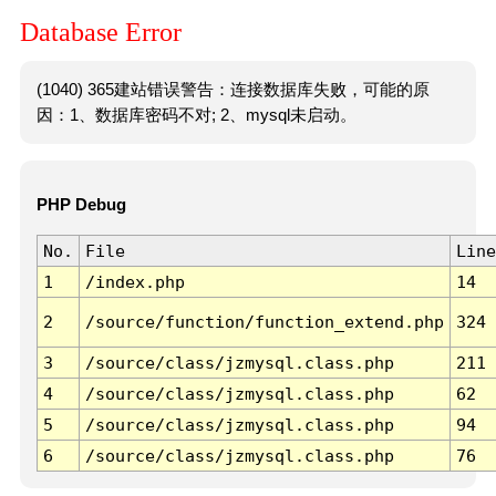
Database Error
(1040) 365建站错误警告：连接数据库失败，可能的原
因：1、数据库密码不对; 2、mysql未启动。
PHP Debug
No.
File
Line
1
/index.php
14
2
/source/function/function_extend.php
324
3
/source/class/jzmysql.class.php
211
4
/source/class/jzmysql.class.php
62
5
/source/class/jzmysql.class.php
94
6
/source/class/jzmysql.class.php
76