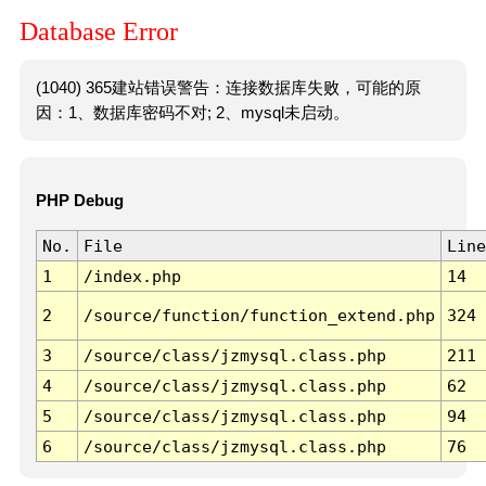
Database Error
(1040) 365建站错误警告：连接数据库失败，可能的原
因：1、数据库密码不对; 2、mysql未启动。
PHP Debug
No.
File
Line
1
/index.php
14
2
/source/function/function_extend.php
324
3
/source/class/jzmysql.class.php
211
4
/source/class/jzmysql.class.php
62
5
/source/class/jzmysql.class.php
94
6
/source/class/jzmysql.class.php
76