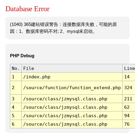
Database Error
(1040) 365建站错误警告：连接数据库失败，可能的原
因：1、数据库密码不对; 2、mysql未启动。
PHP Debug
No.
File
Line
1
/index.php
14
2
/source/function/function_extend.php
324
3
/source/class/jzmysql.class.php
211
4
/source/class/jzmysql.class.php
62
5
/source/class/jzmysql.class.php
94
6
/source/class/jzmysql.class.php
76