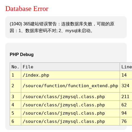
Database Error
(1040) 365建站错误警告：连接数据库失败，可能的原
因：1、数据库密码不对; 2、mysql未启动。
PHP Debug
No.
File
Line
1
/index.php
14
2
/source/function/function_extend.php
324
3
/source/class/jzmysql.class.php
211
4
/source/class/jzmysql.class.php
62
5
/source/class/jzmysql.class.php
94
6
/source/class/jzmysql.class.php
76