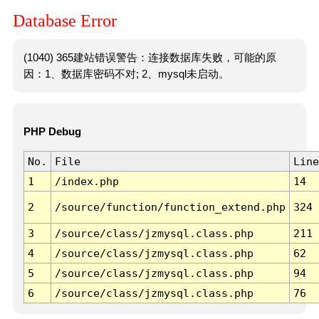
Database Error
(1040) 365建站错误警告：连接数据库失败，可能的原
因：1、数据库密码不对; 2、mysql未启动。
PHP Debug
No.
File
Line
1
/index.php
14
2
/source/function/function_extend.php
324
3
/source/class/jzmysql.class.php
211
4
/source/class/jzmysql.class.php
62
5
/source/class/jzmysql.class.php
94
6
/source/class/jzmysql.class.php
76