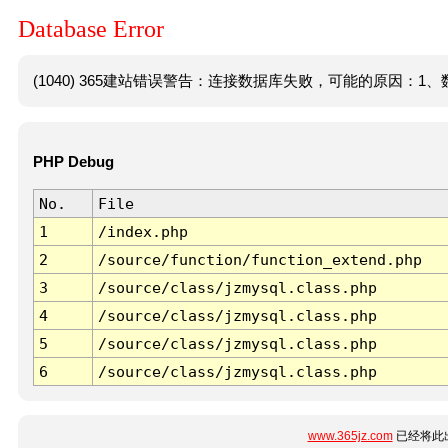
Database Error
(1040) 365建站错误警告：连接数据库失败，可能的原因：1、数
PHP Debug
No.
File
1
/index.php
2
/source/function/function_extend.php
3
/source/class/jzmysql.class.php
4
/source/class/jzmysql.class.php
5
/source/class/jzmysql.class.php
6
/source/class/jzmysql.class.php
www.365jz.com
已经将此