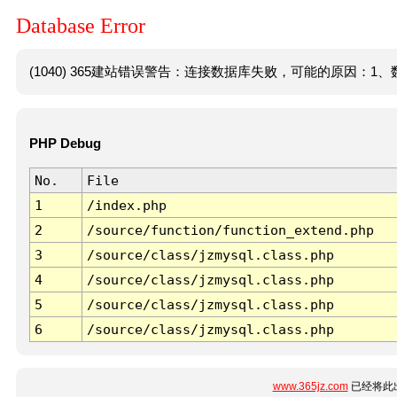
Database Error
(1040) 365建站错误警告：连接数据库失败，可能的原因：1、数
PHP Debug
No.
File
1
/index.php
2
/source/function/function_extend.php
3
/source/class/jzmysql.class.php
4
/source/class/jzmysql.class.php
5
/source/class/jzmysql.class.php
6
/source/class/jzmysql.class.php
www.365jz.com
已经将此