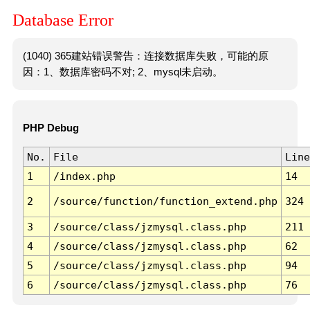
Database Error
(1040) 365建站错误警告：连接数据库失败，可能的原
因：1、数据库密码不对; 2、mysql未启动。
PHP Debug
No.
File
Line
1
/index.php
14
2
/source/function/function_extend.php
324
3
/source/class/jzmysql.class.php
211
4
/source/class/jzmysql.class.php
62
5
/source/class/jzmysql.class.php
94
6
/source/class/jzmysql.class.php
76