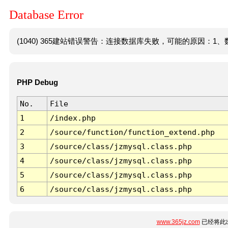
Database Error
(1040) 365建站错误警告：连接数据库失败，可能的原因：1、数
PHP Debug
No.
File
1
/index.php
2
/source/function/function_extend.php
3
/source/class/jzmysql.class.php
4
/source/class/jzmysql.class.php
5
/source/class/jzmysql.class.php
6
/source/class/jzmysql.class.php
www.365jz.com
已经将此