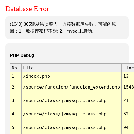
Database Error
(1040) 365建站错误警告：连接数据库失败，可能的原
因：1、数据库密码不对; 2、mysql未启动。
PHP Debug
No.
File
Line
1
/index.php
13
2
/source/function/function_extend.php
1548
3
/source/class/jzmysql.class.php
211
4
/source/class/jzmysql.class.php
62
5
/source/class/jzmysql.class.php
94