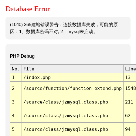
Database Error
(1040) 365建站错误警告：连接数据库失败，可能的原
因：1、数据库密码不对; 2、mysql未启动。
PHP Debug
No.
File
Line
1
/index.php
13
2
/source/function/function_extend.php
1548
3
/source/class/jzmysql.class.php
211
4
/source/class/jzmysql.class.php
62
5
/source/class/jzmysql.class.php
94